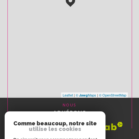
Leaflet
|
©
Maps
|
© OpenStreetMap
Jawg
NOUS
ADHÉRONS
Comme beaucoup, notre site
utilise les cookies