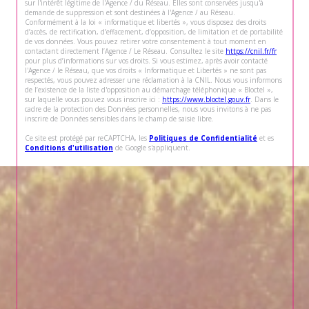
sur l'intérêt légitime de l'Agence / du Réseau. Elles sont conservées jusqu'à
demande de suppression et sont destinées à l'Agence / au Réseau.
Conformément à la loi « informatique et libertés », vous disposez des droits
d’accès, de rectification, d’effacement, d’opposition, de limitation et de portabilité
de vos données. Vous pouvez retirer votre consentement à tout moment en
contactant directement l’Agence / Le Réseau. Consultez le site
https://cnil.fr/fr
pour plus d’informations sur vos droits. Si vous estimez, après avoir contacté
l'Agence / le Réseau, que vos droits « Informatique et Libertés » ne sont pas
respectés, vous pouvez adresser une réclamation à la CNIL. Nous vous informons
de l’existence de la liste d'opposition au démarchage téléphonique « Bloctel »,
sur laquelle vous pouvez vous inscrire ici :
https://www.bloctel.gouv.fr
. Dans le
cadre de la protection des Données personnelles, nous vous invitons à ne pas
inscrire de Données sensibles dans le champ de saisie libre.
Ce site est protégé par reCAPTCHA, les
Politiques de Confidentialité
et es
Conditions d'utilisation
de Google s'appliquent.